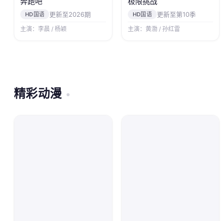
奔跑吧
极限挑战
更新至2026期
更新至第10季
HD国语
HD国语
主演：李晨 / 杨颖
主演：黄渤 / 孙红雷
精彩动漫