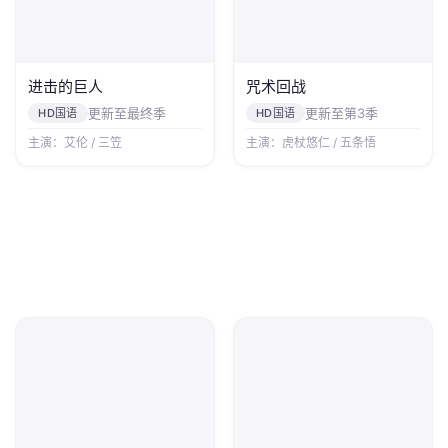
进击的巨人
咒术回战
更新至最终季
更新至第3季
HD国语
HD国语
主演：艾伦 / 三笠
主演：虎杖悠仁 / 五条悟