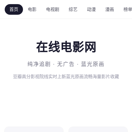
首页
电影
电视剧
综艺
动漫
漫画
榜
在线电影网
纯净追剧 · 无广告 · 蓝光原画
豆瓣高分影视
院线实时上新
蓝光原画流畅
海量影片收藏