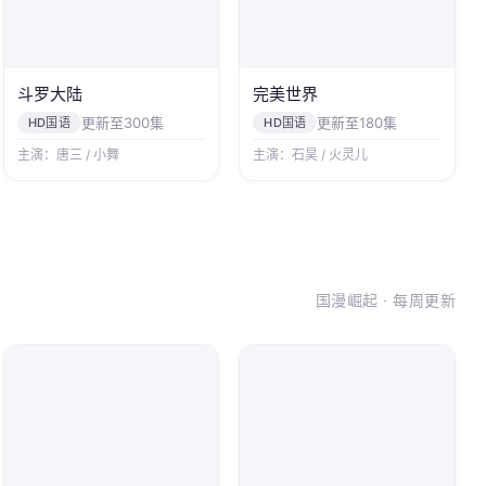
斗罗大陆
完美世界
更新至300集
更新至180集
HD国语
HD国语
主演：唐三 / 小舞
主演：石昊 / 火灵儿
国漫崛起 · 每周更新