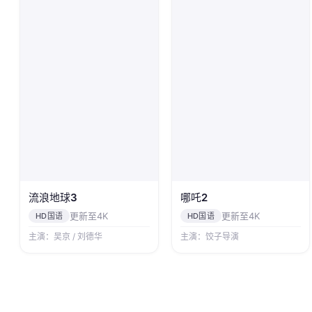
流浪地球3
哪吒2
更新至4K
更新至4K
HD国语
HD国语
主演：吴京 / 刘德华
主演：饺子导演