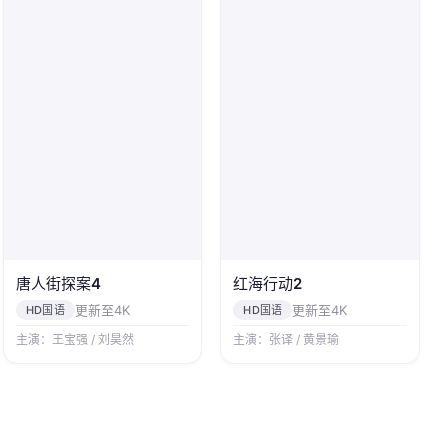
唐人街探案4
红海行动2
更新至4K
更新至4K
HD国语
HD国语
主演：王宝强 / 刘昊然
主演：张译 / 黄景瑜