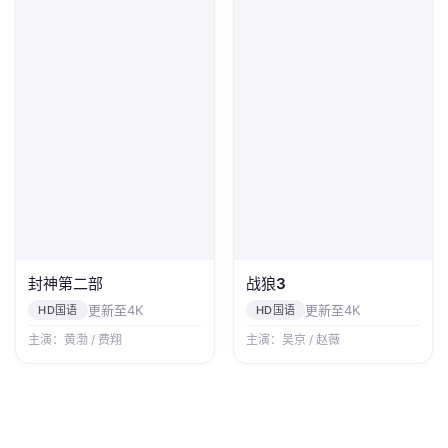
封神第二部
战狼3
更新至4K
更新至4K
HD国语
HD国语
主演：黄渤 / 费翔
主演：吴京 / 赵薇