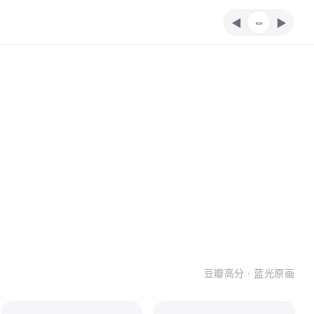
单
⇔
◀
▶
豆瓣高分 · 蓝光原画