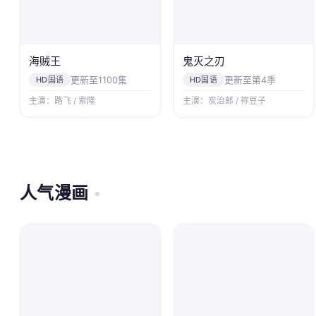
海贼王
鬼灭之刃
更新至1100集
更新至第4季
HD国语
HD国语
主演：路飞 / 索隆
主演：炭治郎 / 祢豆子
人气漫画