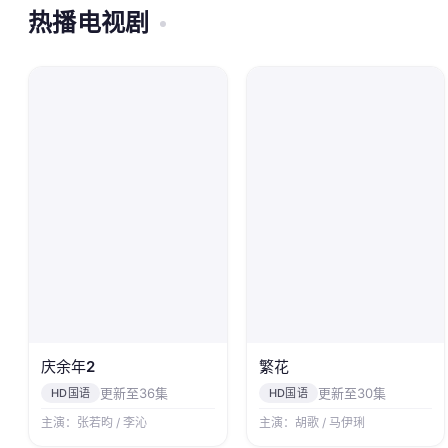
热播电视剧
庆余年2
繁花
更新至36集
更新至30集
HD国语
HD国语
主演：张若昀 / 李沁
主演：胡歌 / 马伊琍