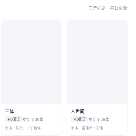
口碑好剧 · 每日更新
三体
人世间
更新至30集
更新至58集
HD国语
HD国语
主演：张鲁一 / 于和伟
主演：雷佳音 / 宋佳