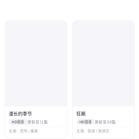
漫长的季节
狂飙
更新至12集
更新至39集
HD国语
HD国语
主演：范伟 / 秦昊
主演：张译 / 张颂文